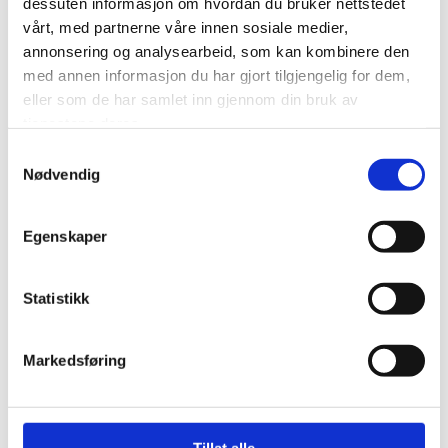
dessuten informasjon om hvordan du bruker nettstedet
vårt, med partnerne våre innen sosiale medier,
annonsering og analysearbeid, som kan kombinere den
med annen informasjon du har gjort tilgjengelig for dem,
eller som de har samlet inn gjennom din bruk av
tjenestene deres.
Samtykkevalg
Nødvendig
Når trenger du en
Egenskaper
tannkrone?
Statistikk
Markedsføring
En
tannkrone
kan være nødvendig i flere
situasjoner, blant annet:
Når en tann er sterkt svekket
Tillat alle