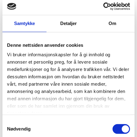
Samtykke
Detaljer
Om
Denne nettsiden anvender cookies
Vi bruker informasjonskapsler for å gi innhold og
annonser et personlig preg, for å levere sosiale
mediefunksjoner og for å analysere trafikken vår. Vi deler
dessuten informasjon om hvordan du bruker nettstedet
Visdomstenner – Når bør du
vårt, med partnerne våre innen sosiale medier,
oppsøke en tannlege?
annonsering og analysearbeid, som kan kombinere den
Hva er visdomstenner? Visdomstenner er
med annen informasjon du har gjort tilgjengelig for dem,
de bakerste tennene i munnen, og de
eller som de har samlet inn gjennom din bruk av
bryter vanligvis frem i slutten av tenårene
tjenestene deres.
eller tidlig i 20-årene. For mange skaper
Samtykkevalg
visdomstenner ingen problemer, men i
Nødvendig
enkelte tilfeller kan de føre til smerte,